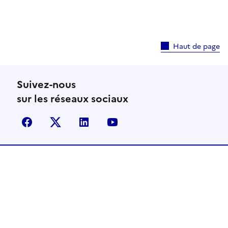
Haut de page
Suivez-nous
sur les réseaux sociaux
facebook
X (anciennement Twitter)
linkedin
youtube
Les sites dédiés au grand public
Immatriculation : immatriculation.ants.gouv.fr
Permis de conduire : permisdeconduire.ants.gouv.fr
Carte d'identité et passeport : passeport.ants.gouv.fr